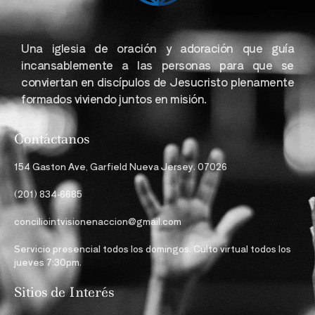
Una iglesia de oración y adoración que guía
incansablemente a las personas para que se
conviertan en discípulos de Jesucristo plenamente
formados viviendo juntos en misión.
Contáctanos
154 Gaston Ave, Garfield Nueva Jersey. 07026
(201) 834-6685
conciliointvisionenaccion@gmail.com
Servicio presencial todos los domingos. Culto virtual todos los
jueves 7:30pm.
Sitios de Interés