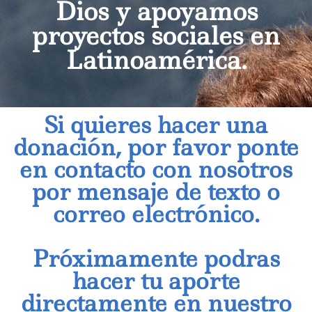
Dios y apoyamos
proyectos sociales en
Latinoamérica.
Si quieres hacer una
donación, por favor ponte
en contacto con nosotros
por mensaje de texto o
correo electrónico.
Próximamente podras
hacer tu aporte
directamente en nuestro