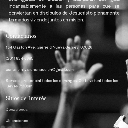
incansablemente a las personas para que se
conviertan en discípulos de Jesucristo plenamente
formados viviendo juntos en misión.
Contáctanos
154 Gaston Ave, Garfield Nueva Jersey. 07026
(201) 834-6685
conciliointvisionenaccion@gmail.com
Servicio presencial todos los domingos. Culto virtual todos los
jueves 7:30pm.
Sitios de Interés
Donaciones
Ubicaciones