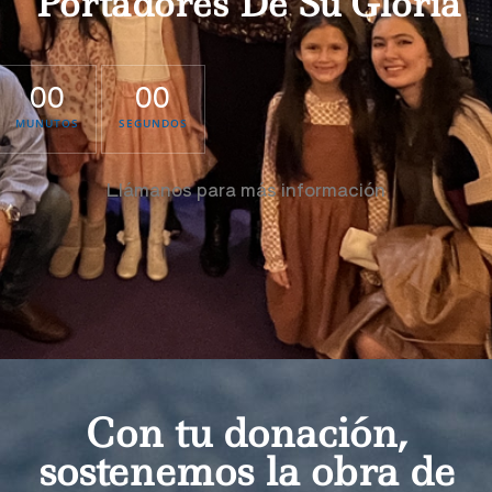
"Portadores De Su Gloria"
00
00
MUNUTOS
SEGUNDOS
Llámanos para más información
Con tu donación,
sostenemos la obra de